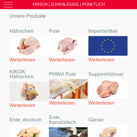
Mobile Menu Toggle
FRISCH | ZUVERLÄSSIG | PÜNKTLICH
Unsere Produkte
Hähnchen
Pute
Importartikel
Weiterlesen
Weiterlesen
Weiterlesen
KIKOK
PHINA Pute
Suppenhühner
Hähnchen
Weiterlesen
Weiterlesen
Weiterlesen
Ente,
Ente, deutsch
Gänse
französisch